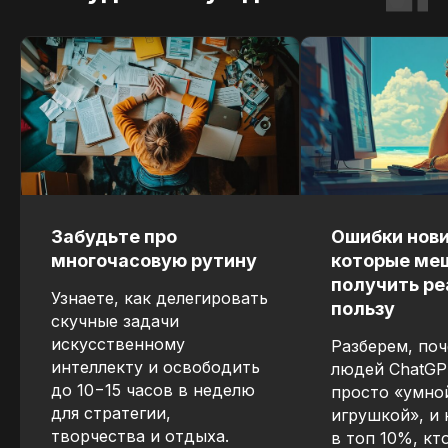
Главный спикер
Забудьте про
Ошибки нови
Егор Чупалов
многочасовую рутину
которые ме
получить р
Узнаете, как делегировать
пользу
скучные задачи
искусственному
Разберем, по
интеллекту и освободить
людей ChatGP
до 10−15 часов в неделю
просто «умно
для стратегии,
игрушкой», и 
творчества и отдыха.
в топ 10%, кт