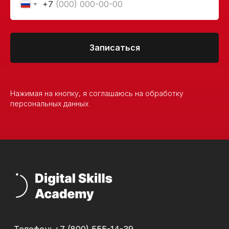
+7
Лицензия на осуществление образовательной
деятельности № Л035−1 271−78/177 402
ООО "Современные Формы Образования"
(ИНН 7841081586)
Записаться
Карта сайта
© 2026 Digital Skills Academy
Нажимая на кнопку, я соглашаюсь на обработку
персональных данных
ООО «Современные формы образования»
использует файлы «cookie», с целью
персонализации сервисов и повышения удобства
пользования веб-сайтом. «Cookie» представляют
собой небольшие файлы, содержащие информацию
о предыдущих посещениях веб-сайта. Если
вы не хотите использовать файлы «cookie»,
измените настройки браузера.