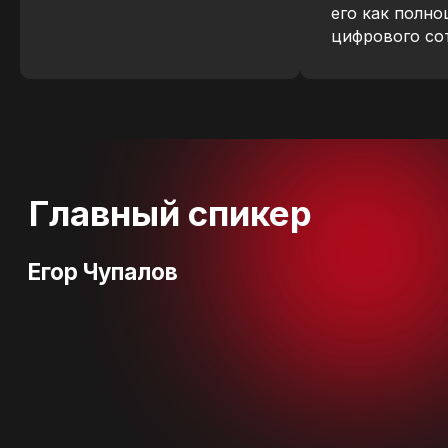
его как полно
цифрового со
Специализация:
Запуск и развитие digital- и AI-
продуктов с нуля
Масштабирование B2B/B2C
SaaS-решений
Построение кросс-
функциональных команд
Управление юнит-экономикой
Вывод продуктов
на международные рынки
Интеграция AI-технологий
в бизнес-процессы
Опыт:
Директор по продуктам в AI-
стартапе (ТОП-1 в России по
версии RB в 2024)
CEO digital-агентства
Руководитель направления