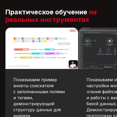
Практическое обучение
на
реальных инструментах
Показываем пример
Показываем и
анкеты соискателя
настройки wor
с заполненными полями
чтения файлов
и тегами,
и работы с ве
демонстрирующий
базой данных.
структуру данных для
Демонстриру
анализа
подготовки д