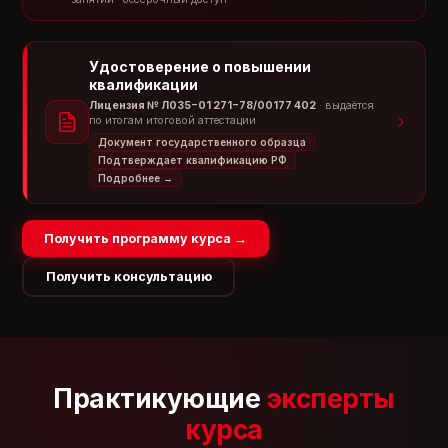
Оценка эффективности и масштабирование ИИ-
проекта
Дополнительные материалы для глубокого
погружения в тему искусственного интеллекта. 4
Удостоверение о повышении
модуля, 6 практических заданий, 3 теста и более
квалификации
16 часов занятий с бессрочным доступом.
Лицензия № Л035−01 271−78/00177 402
· выдаётся
по итогам итоговой аттестации
Документ государственного образца
Подтверждает квалификацию РФ
Подробнее →
Получить программу курса →
Получить консультацию
Практикующие
эксперты
курса