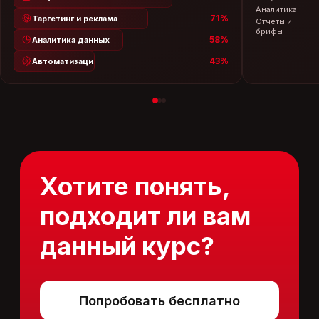
Аналитика
~4 
71%
Таргетинг и реклама
Отчёты и
~3 
брифы
58%
Аналитика данных
43%
Автоматизация
Современный подход
к образованию
На курсе разбираем реальные кейсы из практики
маркетолога: как написать текст для рекламного
поста по промпту, сгенерировать визуальный
контент, адаптировать tone of voice бренда с
помощью ChatGPT и Claude, автоматизировать
рутинные задачи и использовать ИИ для анализа
конкурентов и аудитории.