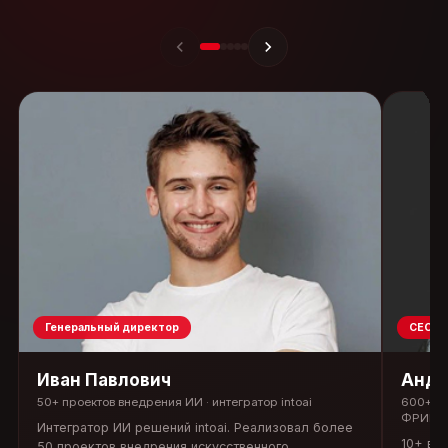
Генеральный директор
CEO, M
Иван Павлович
Андр
50+ проектов внедрения ИИ · интегратор intoai
600+ ан
ФРИИ
Интегратор ИИ решений intoai. Реализовал более
10+ вн
50 проектов внедрения искусственного