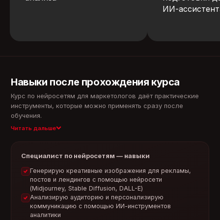
ИИ-ассистент
Хотите понять,
подходит ли вам
данный курс?
Навыки после прохождения курса
Попробовать бесплатно
Курс по нейросетям для маркетологов даёт практические
инструменты, которые можно применять сразу после
обучения.
Читать дальше
Специалист по нейросетям — навыки
Генерирую креативные изображения для рекламы,
постов и лендингов с помощью нейросети
(Midjourney, Stable Diffusion, DALL-E)
Анализирую аудиторию и персонализирую
коммуникацию с помощью ИИ-инструментов
аналитики