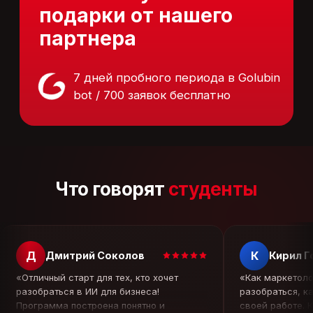
Телефон: +7 (800) 555-14-39
mail: info@sflearning.org
Что говорят
студенты
КАТАЛОГ
КУРСОВ
Наши эксперты
Д
К
Контакты
Дмитрий Соколов
Кирил Г
Правовая информация
«Отличный старт для тех, кто хочет
«Как маркетоло
Сведения об образовательной
разобраться в ИИ для бизнеса!
разобраться, к
организации
Программа построена понятно и
своей работе. К
Реферальная программа