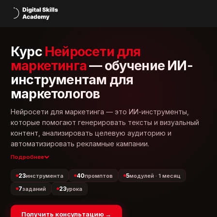
Курс
Нейросети для
маркетинга
— обучение ИИ-
инструментам для
маркетологов
Нейросети для маркетинга — это ИИ-инструменты,
которые помогают генерировать тексты и визуальный
контент, анализировать целевую аудиторию и
автоматизировать рекламные кампании.
Подробнее
23
40
5
инструмента
промптов
модулей · 1 месяц
7
23
заданий
урока
Получить консультацию →