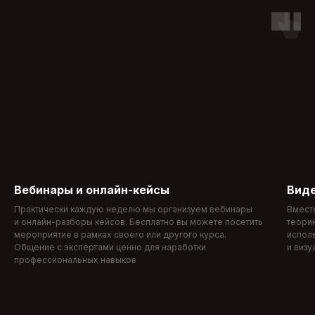
Вебинары и онлайн-кейсы
Вид
Практически каждую неделю мы организуем вебинары
Вмест
и онлайн-разборы кейсов. Бесплатно вы можете посетить
теори
мероприятие в рамках своего или другого курса.
испол
Общение с экспертами ценно для наработки
и визу
профессиональных навыков