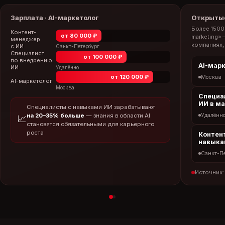
Зарплата · AI-маркетолог
Открытые
Более 1500
Контент-
от 80 000 ₽
marketing» 
менеджер
компаниях, 
с ИИ
Санкт-Петербург
Специалист
от 100 000 ₽
по внедрению
AI-мар
ИИ
Удалённо
от 120 000 ₽
Москва
AI-маркетолог
Москва
Специа
ИИ в м
Специалисты с навыками ИИ зарабатывают
на 20–35% больше
— знания в области AI
Удалённ
📈
становятся обязательными для карьерного
роста
Контен
навыка
Санкт-П
Источник: 