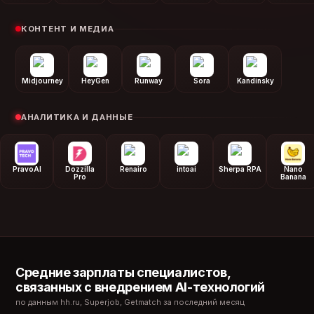
КОНТЕНТ И МЕДИА
Midjourney
HeyGen
Runway
Sora
Kandinsky
АНАЛИТИКА И ДАННЫЕ
PravoAI
Dozzilla
Renairo
intoai
Sherpa RPA
Nano
Pro
Banana
Средние зарплаты специалистов,
связанных с внедрением AI-технологий
по данным hh.ru, Superjob, Getmatch за последний месяц