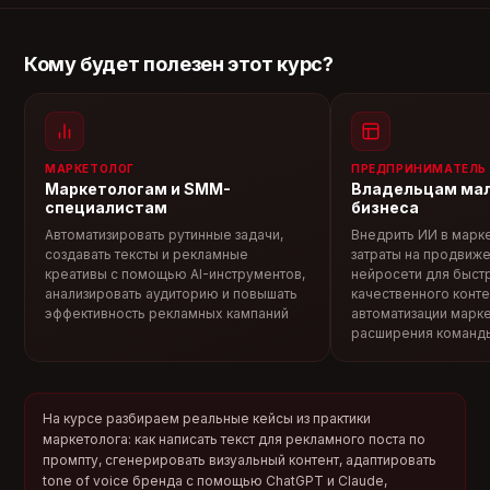
Кому будет полезен этот курс?
МАРКЕТОЛОГ
ПРЕДПРИНИМАТЕЛЬ
-
50
Маркетологам и SMM-
Владельцам мал
%
специалистам
бизнеса
до 7 августа
Автоматизировать рутинные задачи,
Внедрить ИИ в марке
создавать тексты и рекламные
затраты на продвиже
креативы с помощью AI-инструментов,
нейросети для быст
Дополнительная скидка 10%
анализировать аудиторию и повышать
качественного конте
при полной оплате
эффективность рекламных кампаний
автоматизации марке
расширения команд
4 166 ₽
/мес
2 083 ₽
/мес
На курсе разбираем реальные кейсы из практики
Беспроцентная рассрочка на 18 месяцев
маркетолога: как написать текст для рекламного поста по
промпту, сгенерировать визуальный контент, адаптировать
tone of voice бренда с помощью ChatGPT и Claude,