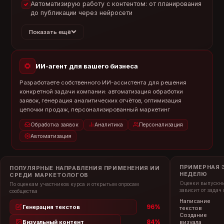
Автоматизирую работу с контентом: от планирования
до публикации через нейросети
Показать ещё
ИИ-агент для вашего бизнеса
Разработаете собственного ИИ-ассистента для решения
конкретной задачи компании: автоматизация обработки
заявок, генерация аналитических отчётов, оптимизация
цепочки продаж, персонализированный маркетинг
Обработка заявок
Аналитика
Персонализация
Автоматизация
ПРИМЕРНАЯ 
ПОПУЛЯРНЫЕ НАПРАВЛЕНИЯ ПРИМЕНЕНИЯ ИИ
НЕДЕЛЮ
СРЕДИ МАРКЕТОЛОГОВ
Оценки выпускни
По оценкам участников курса и открытым опросам
зависит от задач
сообщества
Написание
~8 
96%
Генерация текстов
текстов
Создание
~6 
84%
Визуальный контент
визуала