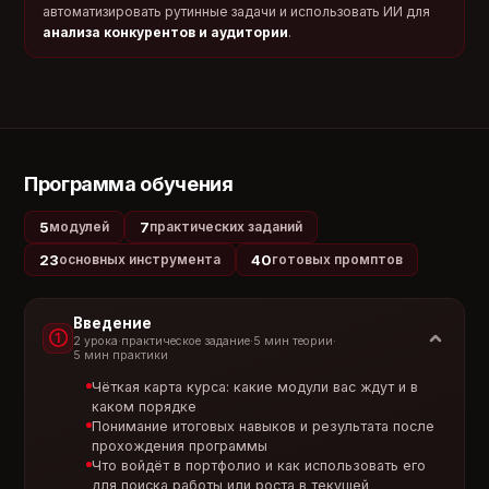
автоматизировать рутинные задачи и использовать ИИ для
анализа конкурентов и аудитории
.
Применить
Оплатить
Программа обучения
Получить консультацию
5
7
модулей
практических заданий
23
40
основных инструмента
готовых промптов
0 - 0 - 18 Рассрочка без процентов,
первый взнос через месяц
Введение
①
2 урока
·
практическое задание
·
5 мин теории
·
5 мин практики
13% Налоговый вычет на все
Чёткая карта курса: какие модули вас ждут и в
наши курсы
каком порядке
Понимание итоговых навыков и результата после
прохождения программы
Что войдёт в портфолио и как использовать его
Потоковый и асинхронный
для поиска работы или роста в текущей
формат обучения