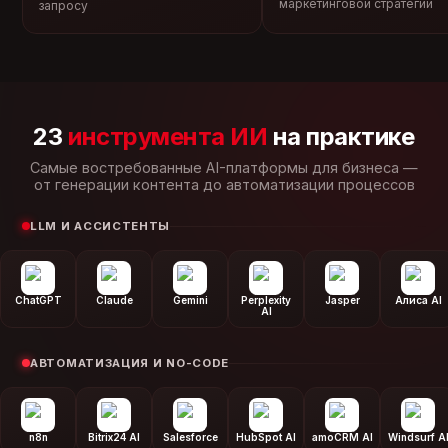
маркетинговой стратегии
запросу
23
инструмента ИИ
на практике
Самые востребованные AI-платформы для бизнеса —
от генерации контента до автоматизации процессов
LLM И АССИСТЕНТЫ
ChatGPT
Claude
Gemini
Perplexity
Jasper
Алиса AI
AI
АВТОМАТИЗАЦИЯ И NO-CODE
n8n
Bitrix24 AI
Salesforce
HubSpot AI
amoCRM AI
Windsurf A