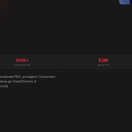
100K+
$2M
слушателей
выручка
азования РБК, резидент Сколково
тапы до Seed/Series A
lonIQ