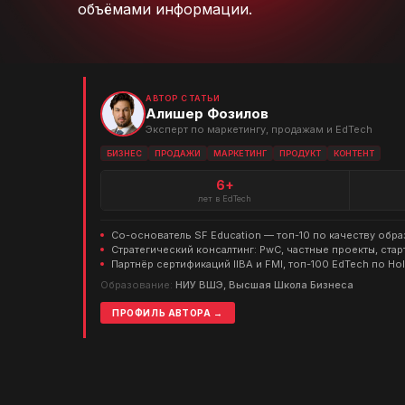
объёмами информации.
АВТОР СТАТЬИ
Алишер Фозилов
Эксперт по маркетингу, продажам и EdTech
БИЗНЕС
ПРОДАЖИ
МАРКЕТИНГ
ПРОДУКТ
КОНТЕНТ
6+
лет в EdTech
Со-основатель SF Education — топ-10 по качеству обр
Стратегический консалтинг: PwC, частные проекты, стар
Партнёр сертификаций IIBA и FMI, топ-100 EdTech по Ho
Образование:
НИУ ВШЭ, Высшая Школа Бизнеса
ПРОФИЛЬ АВТОРА →