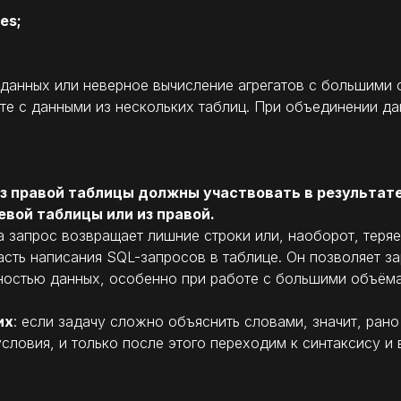
es;
ь данных или неверное вычисление агрегатов с большими
е с данными из нескольких таблиц. При объединении да
из правой таблицы должны участвовать в результате
евой таблицы или из правой.
 запрос возвращает лишние строки или, наоборот, теря
асть написания SQL-запросов в таблице. Он позволяет з
ностью данных, особенно при работе с большими объём
их
: если задачу сложно объяснить словами, значит, ран
условия, и только после этого переходим к синтаксису и